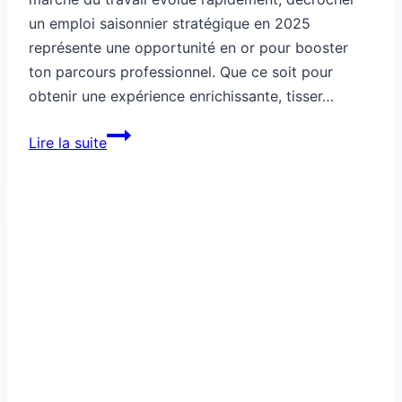
un emploi saisonnier stratégique en 2025
représente une opportunité en or pour booster
ton parcours professionnel. Que ce soit pour
obtenir une expérience enrichissante, tisser…
Comment
Lire la suite
décrocher
un
emploi
saisonnier
stratégique