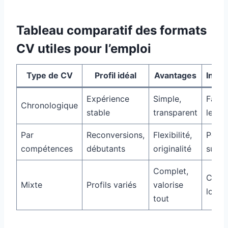
Tableau comparatif des formats
CV utiles pour l’emploi
Type de CV
Profil idéal
Avantages
Incon
Expérience
Simple,
Fait r
Chronologique
stable
transparent
les t
Par
Reconversions,
Flexibilité,
Peut 
compétences
débutants
originalité
suspi
Complet,
Comp
Mixte
Profils variés
valorise
long 
tout