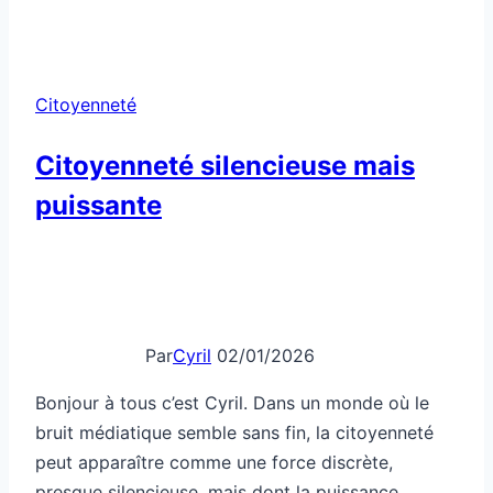
à
un
débat
Citoyenneté
citoyen
avec
Citoyenneté silencieuse mais
impact
puissante
Par
Cyril
02/01/2026
Bonjour à tous c’est Cyril. Dans un monde où le
bruit médiatique semble sans fin, la citoyenneté
peut apparaître comme une force discrète,
presque silencieuse, mais dont la puissance