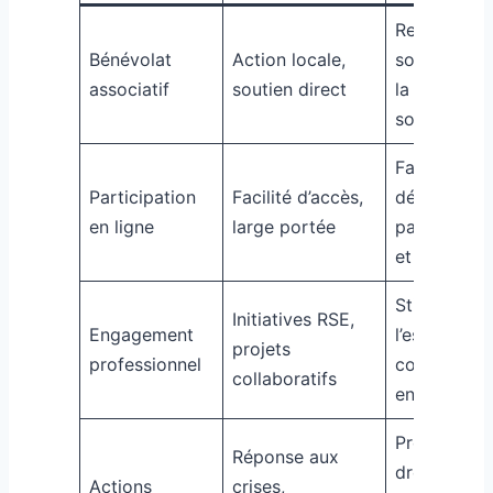
Renforce la
Bénévolat
Action locale,
solidarité e
associatif
soutien direct
la cohésion
sociale
Favorise la
Participation
Facilité d’accès,
démocratie
en ligne
large portée
participativ
et l’inclusio
Stimule
Initiatives RSE,
Engagement
l’esprit
projets
professionnel
coopératif 
collaboratifs
entreprise
Protège les
Réponse aux
droits et
Actions
crises,