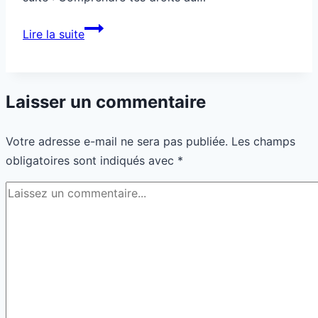
Citoyenneté
Lire la suite
:
démission,
tu
Laisser un commentaire
risques
quoi
Votre adresse e-mail ne sera pas publiée.
Les champs
?
obligatoires sont indiqués avec
*