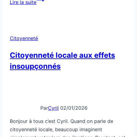
Lire la suite
moderne
accessible
à
tous
Citoyenneté
Citoyenneté locale aux effets
insoupçonnés
Par
Cyril
02/01/2026
Bonjour à tous c’est Cyril. Quand on parle de
citoyenneté locale, beaucoup imaginent