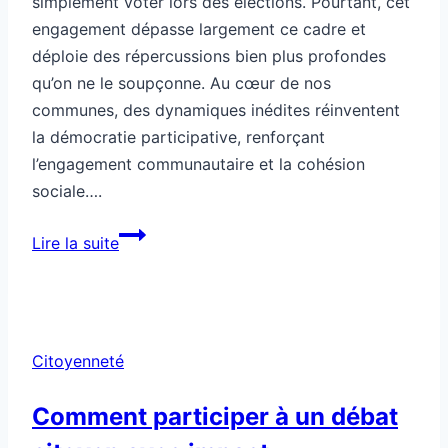
simplement voter lors des élections. Pourtant, cet
engagement dépasse largement ce cadre et
déploie des répercussions bien plus profondes
qu’on ne le soupçonne. Au cœur de nos
communes, des dynamiques inédites réinventent
la démocratie participative, renforçant
l’engagement communautaire et la cohésion
sociale….
Citoyenneté
Lire la suite
locale
aux
effets
insoupçonnés
Citoyenneté
Comment participer à un débat