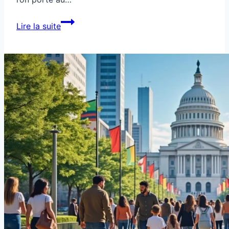
Citoyenneté
Lire la suite
au
travail
en
pratique