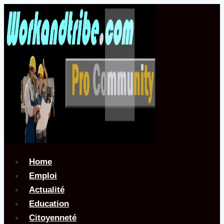
Aller
au
contenu
Home
Emploi
Actualité
Education
Citoyenneté