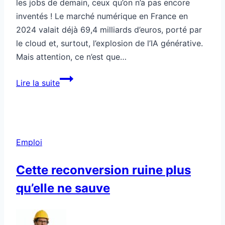
les jobs de demain, ceux qu’on n’a pas encore
inventés ! Le marché numérique en France en
2024 valait déjà 69,4 milliards d’euros, porté par
le cloud et, surtout, l’explosion de l’IA générative.
Mais attention, ce n’est que…
Les
Lire la suite
jobs
de
demain
n’existent
Emploi
pas
encore
Cette reconversion ruine plus
qu’elle ne sauve