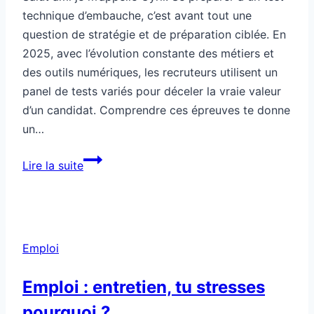
technique d’embauche, c’est avant tout une
question de stratégie et de préparation ciblée. En
2025, avec l’évolution constante des métiers et
des outils numériques, les recruteurs utilisent un
panel de tests variés pour déceler la vraie valeur
d’un candidat. Comprendre ces épreuves te donne
un…
Comment
Lire la suite
se
préparer
à
un
Emploi
test
technique
Emploi : entretien, tu stresses
d’embauche
pourquoi ?