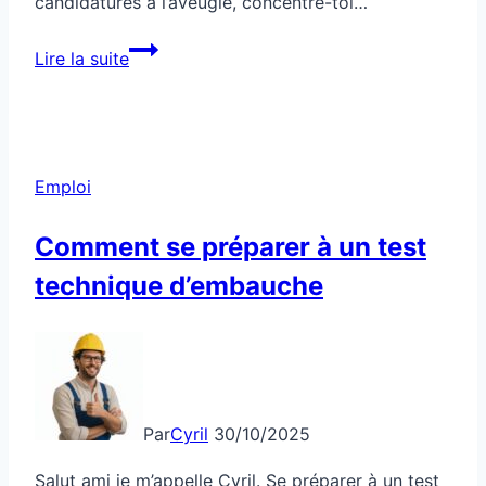
candidatures à l’aveugle, concentre-toi…
Emploi
Lire la suite
:
tu
veux
un
Emploi
job
en
Comment se préparer à un test
30
technique d’embauche
jours
?
Par
Cyril
30/10/2025
Salut ami je m’appelle Cyril. Se préparer à un test