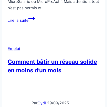
MicroSalarié ou MicroProActif. Mais attention, tout
n’est pas permis et…
Comment
Lire la suite
créer
une
micro-
entreprise
Emploi
tout
en
Comment bâtir un réseau solide
étant
en moins d’un mois
salarié
Par
Cyril
29/09/2025