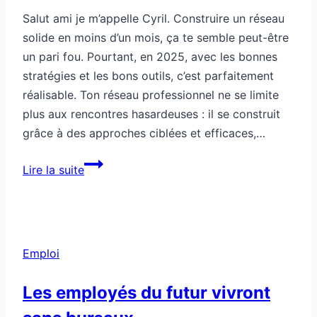
Salut ami je m’appelle Cyril. Construire un réseau
solide en moins d’un mois, ça te semble peut-être
un pari fou. Pourtant, en 2025, avec les bonnes
stratégies et les bons outils, c’est parfaitement
réalisable. Ton réseau professionnel ne se limite
plus aux rencontres hasardeuses : il se construit
grâce à des approches ciblées et efficaces,…
Comment
Lire la suite
bâtir
un
réseau
solide
Emploi
en
moins
Les employés du futur vivront
d’un
mois