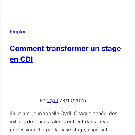
patron
“humain”
n’existe
qu’en
Emploi
story
Comment transformer un stage
en CDI
Par
Cyril
28/10/2025
Salut ami je m’appelle Cyril. Chaque année, des
milliers de jeunes talents entrent dans la vie
professionnelle par la case stage, espérant