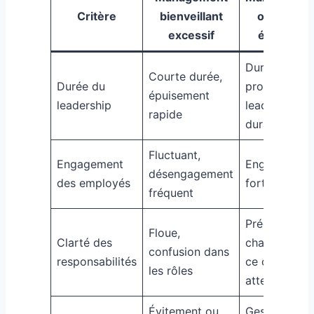
Critère
bienveillant
opiniâtre
excessif
équilibré
Durée
Courte durée,
Durée du
prolongée,
épuisement
leadership
leadership
rapide
durable
Fluctuant,
Engagement
Engagement
désengagement
des employés
fort et stabl
fréquent
Précise,
Floue,
Clarté des
chacun sait
confusion dans
responsabilités
ce qu’on
les rôles
attend
Évitement ou
Gestion