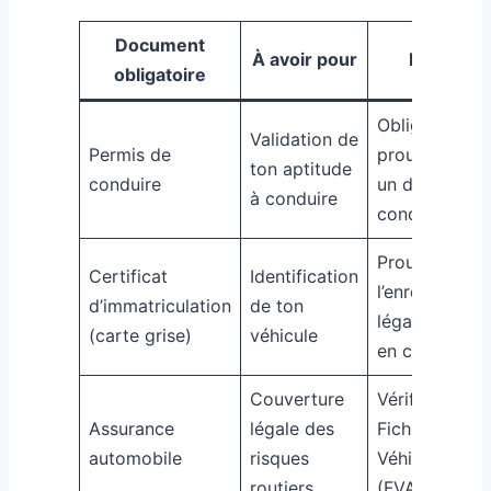
Document
À avoir pour
Pourquoi
obligatoire
Obligatoire p
Validation de
Permis de
prouver que t
ton aptitude
conduire
un droit de
à conduire
conduite
Prouve
Certificat
Identification
l’enregistrem
d’immatriculation
de ton
légal du véhi
(carte grise)
véhicule
en circulation
Couverture
Vérifiée via le
Assurance
légale des
Fichier des
automobile
risques
Véhicules Ass
routiers
(FVA)