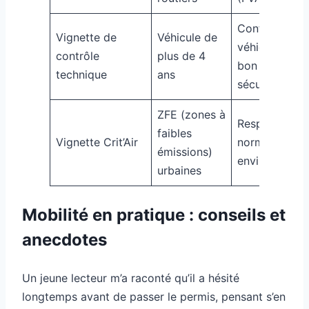
Confirme que
Vignette de
Véhicule de
véhicule est 
contrôle
plus de 4
bon état de
technique
ans
sécurité
ZFE (zones à
Respect des
faibles
Vignette Crit’Air
normes
émissions)
environnemen
urbaines
Mobilité en pratique : conseils et
anecdotes
Un jeune lecteur m’a raconté qu’il a hésité
longtemps avant de passer le permis, pensant s’en