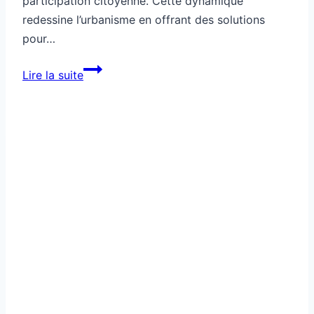
participation citoyenne. Cette dynamique
redessine l’urbanisme en offrant des solutions
pour…
Citoyenneté
Lire la suite
locale
et
mobilité