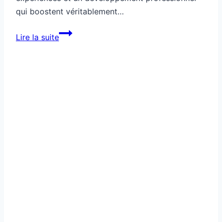
qui boostent véritablement…
Mobilité
Lire la suite
externe
pour
nouveaux
horizons