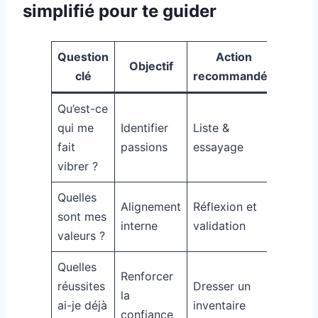
simplifié pour te guider
Question
Action
Objectif
clé
recommandée
Qu’est-ce
qui me
Identifier
Liste &
fait
passions
essayage
vibrer ?
Quelles
Alignement
Réflexion et
sont mes
interne
validation
valeurs ?
Quelles
Renforcer
réussites
Dresser un
la
ai-je déjà
inventaire
confiance