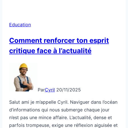
un
mentor
pour
Education
accélérer
sa
Comment renforcer ton esprit
carrière
critique face à l’actualité
Par
Cyril
20/11/2025
Salut ami je m’appelle Cyril. Naviguer dans l’océan
d’informations qui nous submerge chaque jour
n’est pas une mince affaire. L’actualité, dense et
parfois trompeuse, exige une réflexion aiguisée et