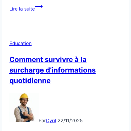
Éducation
Lire la suite
:
choisir
une
formation
Education
fiable,
comment
Comment survivre à la
?
surcharge d’informations
quotidienne
Par
Cyril
22/11/2025