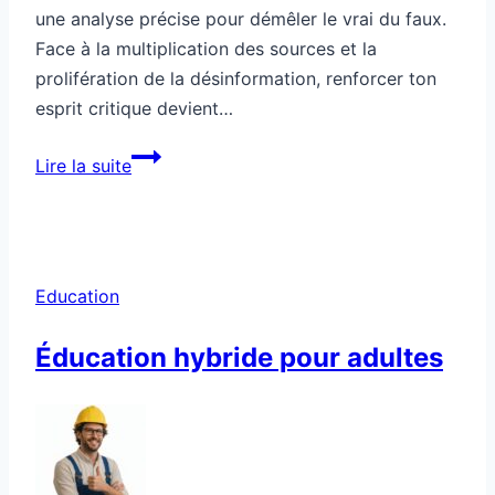
une analyse précise pour démêler le vrai du faux.
Face à la multiplication des sources et la
prolifération de la désinformation, renforcer ton
esprit critique devient…
Comment
Lire la suite
renforcer
ton
esprit
critique
Education
face
à
Éducation hybride pour adultes
l’actualité