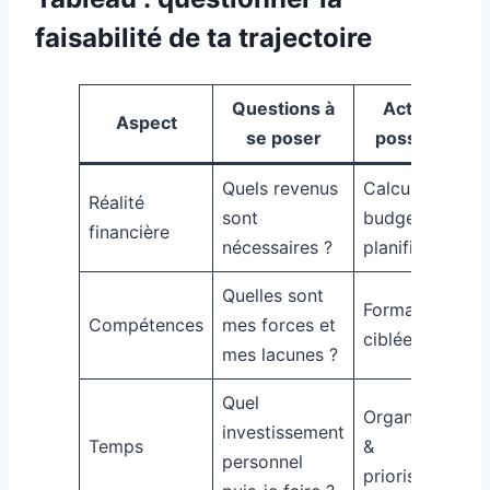
faisabilité de ta trajectoire
Questions à
Actions
Aspect
se poser
possibles
Quels revenus
Calcul
Réalité
sont
budget &
financière
nécessaires ?
planification
Quelles sont
Formations
Compétences
mes forces et
ciblées
mes lacunes ?
Quel
Organisation
investissement
Temps
&
personnel
priorisation