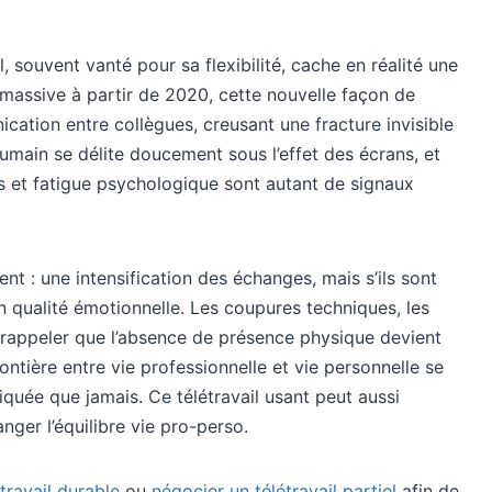
il, souvent vanté pour sa flexibilité, cache en réalité une
massive à partir de 2020, cette nouvelle façon de
cation entre collègues, creusant une fracture invisible
humain se délite doucement sous l’effet des écrans, et
ss et fatigue psychologique sont autant de signaux
t : une intensification des échanges, mais s’ils sont
n qualité émotionnelle. Les coupures techniques, les
 rappeler que l’absence de présence physique devient
rontière entre vie professionnelle et vie personnelle se
iquée que jamais. Ce télétravail usant peut aussi
nger l’équilibre vie pro-perso.
travail durable
ou
négocier un télétravail partiel
afin de