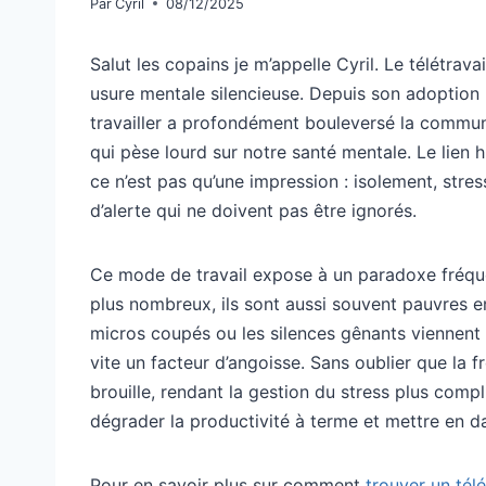
Par
Cyril
08/12/2025
Salut les copains je m’appelle Cyril. Le télétrava
usure mentale silencieuse. Depuis son adoption 
travailler a profondément bouleversé la communi
qui pèse lourd sur notre santé mentale. Le lien 
ce n’est pas qu’une impression : isolement, stre
d’alerte qui ne doivent pas être ignorés.
Ce mode de travail expose à un paradoxe fréquen
plus nombreux, ils sont aussi souvent pauvres e
micros coupés ou les silences gênants viennent
vite un facteur d’angoisse. Sans oublier que la f
brouille, rendant la gestion du stress plus compl
dégrader la productivité à terme et mettre en da
Pour en savoir plus sur comment
trouver un télé