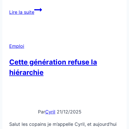
Les
Lire la suite
entretiens
vidéo
trahissent
ton
Emploi
visage
Cette génération refuse la
hiérarchie
Par
Cyril
21/12/2025
Salut les copains je m’appelle Cyril, et aujourd’hui