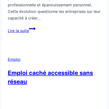
professionnelle et épanouissement personnel.
Cette évolution questionne les entreprises sur leur
capacité à créer…
Les
Lire la suite
employés
heureux
ne
font
Emploi
plus
carrière
Emploi caché accessible sans
réseau