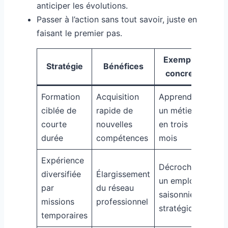
anticiper les évolutions.
Passer à l’action sans tout savoir, juste en
faisant le premier pas.
Exemple
Stratégie
Bénéfices
concret
Formation
Acquisition
Apprendre
ciblée de
rapide de
un métier
courte
nouvelles
en trois
durée
compétences
mois
Expérience
Décrocher
diversifiée
Élargissement
un emploi
par
du réseau
saisonnier
missions
professionnel
stratégique
temporaires